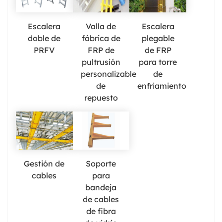
Escalera
Valla de
Escalera
doble de
fábrica de
plegable
PRFV
FRP de
de FRP
pultrusión
para torre
personalizable
de
de
enfriamiento
repuesto
Gestión de
Soporte
cables
para
bandeja
de cables
de fibra