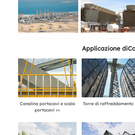
Applicazione di
Ca
Canalina portacavi e scala
Torre di raffreddamento 
portacavi >>