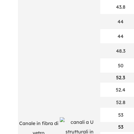
43.8
44
44
48.3
50
52.3
52.4
52.8
53
Canale in fibra di
53
vetro