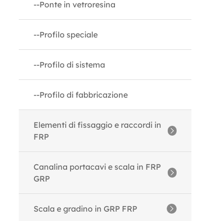
--Ponte in vetroresina
--Profilo speciale
--Profilo di sistema
--Profilo di fabbricazione
Elementi di fissaggio e raccordi in
FRP
--Barre filettate FRP
Canalina portacavi e scala in FRP
GRP
--Dadi FRP
--Scala portacavi in ​​FRP GRP
Scala e gradino in GRP FRP