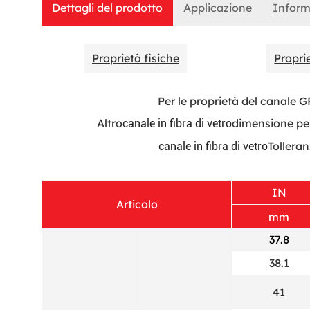
Dettagli del prodotto
Applicazione
Inform
Proprietà fisiche
Propri
Per le proprietà del canale G
Altro
dimensione per
canale in fibra di vetro
Tolleran
canale in fibra di vetro
IN
Articolo
mm
37.8
38.1
41