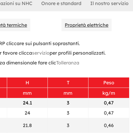
azioni su NHC
Onore e standard
Il nostro servizio
età termiche
Proprietà elettriche
RP cliccare sui pulsanti soprastanti.
 favore clicca
servizio
per profili personalizzati.
za dimensionale fare clic
Tolleranza
H
T
Peso
mm
mm
kg/m
24.1
3
0,47
24
3
0,47
21.8
3
0,46