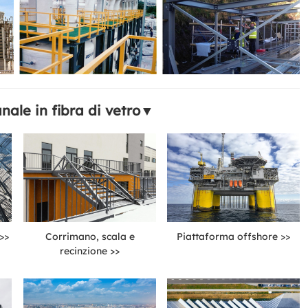
nale in fibra di vetro
▼
Corrimano, scala e
Piattaforma offshore >>
>>
recinzione >>