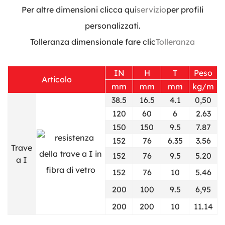
Per altre dimensioni clicca qui
servizio
per profili
personalizzati.
Tolleranza dimensionale fare clic
Tolleranza
IN
H
T
Peso
Articolo
mm
mm
mm
kg/m
38.5
16.5
4.1
0,50
120
60
6
2.63
150
150
9.5
7.87
152
76
6.35
3.56
Trave
152
76
9.5
5.20
a I
152
76
10
5.46
200
100
9.5
6,95
200
200
10
11.14