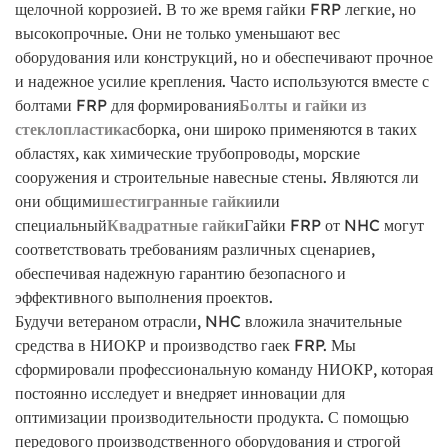
щелочной коррозией. В то же время гайки FRP легкие, но
высокопрочные. Они не только уменьшают вес
оборудования или конструкций, но и обеспечивают прочное
и надежное усилие крепления. Часто используются вместе с
болтами FRP для формирования
Болты и гайки из
стеклопластика
сборка, они широко применяются в таких
областях, как химические трубопроводы, морские
сооружения и строительные навесные стены. Являются ли
они общими
шестигранные гайки
или
специальный
Квадратные гайки
Гайки FRP от NHC могут
соответствовать требованиям различных сценариев,
обеспечивая надежную гарантию безопасного и
эффективного выполнения проектов.
Будучи ветераном отрасли, NHC вложила значительные
средства в НИОКР и производство гаек FRP. Мы
сформировали профессиональную команду НИОКР, которая
постоянно исследует и внедряет инновации для
оптимизации производительности продукта. С помощью
передового производственного оборудования и строгой