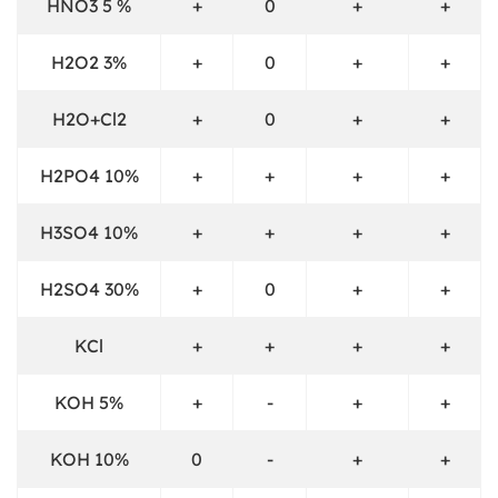
HNO3 5 %
+
0
+
+
H2O2 3%
+
0
+
+
H2O+Cl2
+
0
+
+
H2PO4 10%
+
+
+
+
H3SO4 10%
+
+
+
+
H2SO4 30%
+
0
+
+
KCl
+
+
+
+
KOH 5%
+
-
+
+
KOH 10%
0
-
+
+