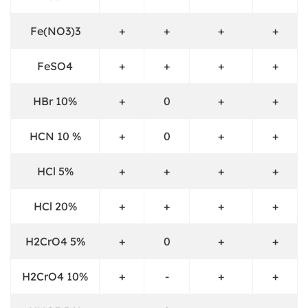
Fe(NO3)3
+
+
+
+
FeSO4
+
+
+
+
HBr 10%
+
0
+
+
HCN 10 %
+
0
+
+
HCl 5%
+
+
+
+
HCl 20%
+
+
+
+
H2CrO4 5%
+
0
+
+
H2CrO4 10%
+
-
+
+