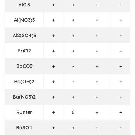
AlCl3
+
+
+
+
Al(NO3)3
+
+
+
+
Al2(SO4)3
+
+
+
+
BaCl2
+
+
+
+
BaCO3
+
-
+
+
Ba(OH)2
+
-
+
+
Ba(NO3)2
+
+
+
+
Runter
+
0
+
+
BaSO4
+
+
+
+