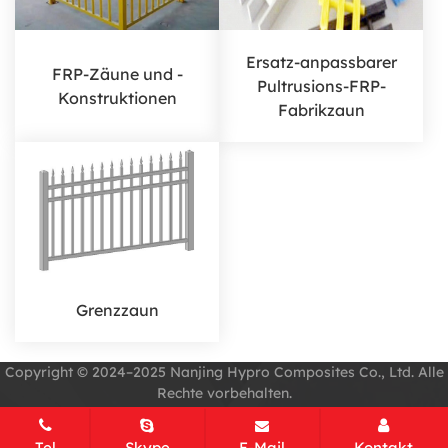
Ersatz-anpassbarer
FRP-Zäune und -
Pultrusions-FRP-
Konstruktionen
Fabrikzaun
Grenzzaun
Copyright © 2024–2025 Nanjing Hypro Composites Co., Ltd. Alle
Rechte vorbehalten.
Sitemap
Alle Tags
Entworfen von Zhonghuan Internet
Tel
Skype
E-Mail
Kontakt