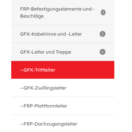
--GFK-Winkel
FRP-Befestigungselemente und -
Beschläge
--GRP-Kanäle
--GFK-Gewindestangen
GFK-Kabelrinne und -Leiter
--GFK-I-Träger
--FRP-Muttern
--FRP GRP-Kabelleiter
GFK-Leiter und Treppe
--GFK-Rohre
--FRP-Unterlegscheibe
--FRP GRP Kabelkanal
--GFK-Trittleiter
--GFK-Boxen
--FRP-Formteile
--FRP GRP Kabelkanalabdeckung
--GFK-Zwillingsleiter
--GFK-Stangen
--FRP GRP Kabelrinnenbeschläge
--FRP-Plattformleiter
--GFK-Flachblech
--FRP-Dachzugangsleiter