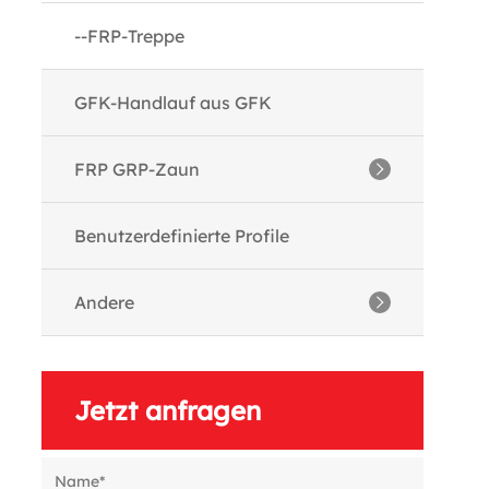
--GFK-Deck
--FRP-Treppe
--Spezialprofil
GFK-Handlauf aus GFK
--Systemprofil
FRP GRP-Zaun
--Profil herstellen
--FRP-Zaun
Benutzerdefinierte Profile
--GFK-Maschendrahtzaun
Andere
--Gartengitterzaun
--Kundenprofile
Jetzt anfragen
--Bearbeitung