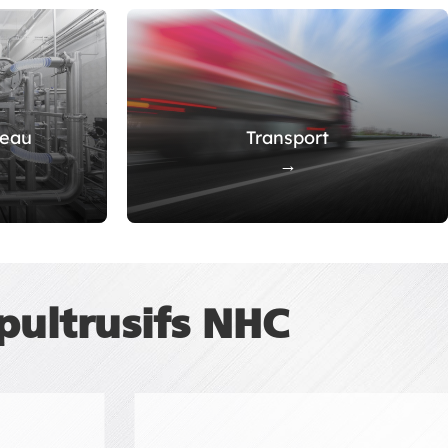
'eau
Transport
→
pultrusifs NHC