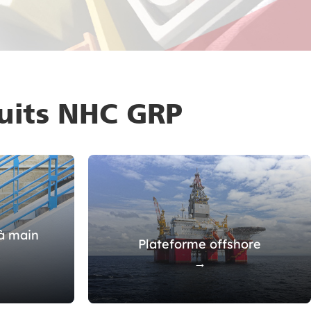
duits NHC GRP
 à main
Plateforme offshore
→