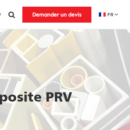
Demander un devis
FR
t
posite PRV