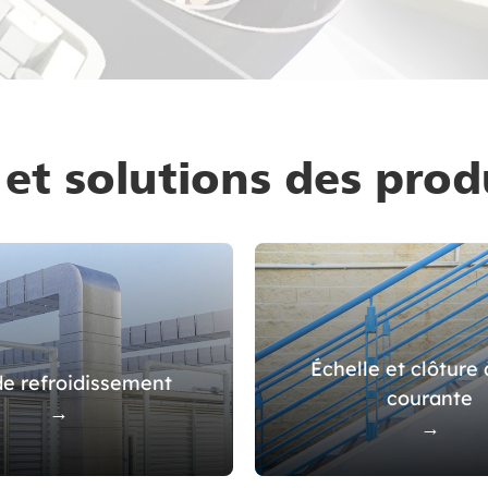
 et solutions des pro
Échelle et clôture
de refroidissement
courante
→
→