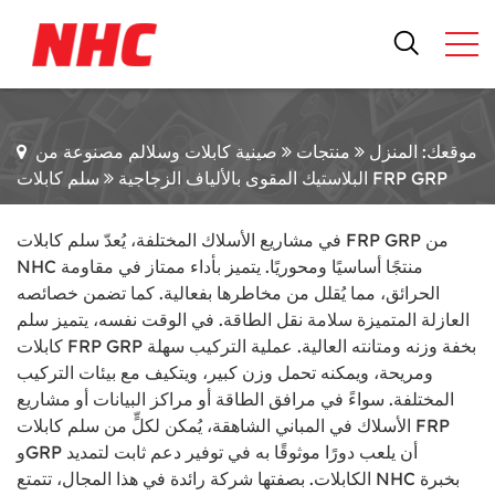
موقعك: المنزل
منتجات
صينية كابلات وسلالم مصنوعة من
سلم كابلات FRP GRP
البلاستيك المقوى بالألياف الزجاجية
في مشاريع الأسلاك المختلفة، يُعدّ سلم كابلات FRP GRP من
NHC منتجًا أساسيًا ومحوريًا. يتميز بأداء ممتاز في مقاومة
الحرائق، مما يُقلل من مخاطرها بفعالية. كما تضمن خصائصه
العازلة المتميزة سلامة نقل الطاقة. في الوقت نفسه، يتميز سلم
كابلات FRP GRP بخفة وزنه ومتانته العالية. عملية التركيب سهلة
ومريحة، ويمكنه تحمل وزن كبير، ويتكيف مع بيئات التركيب
المختلفة. سواءً في مرافق الطاقة أو مراكز البيانات أو مشاريع
الأسلاك في المباني الشاهقة، يُمكن لكلٍّ من سلم كابلات FRP
وGRP أن يلعب دورًا موثوقًا به في توفير دعم ثابت لتمديد
الكابلات. بصفتها شركة رائدة في هذا المجال، تتمتع NHC بخبرة