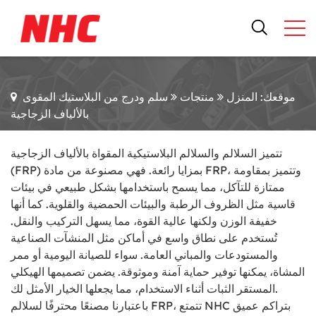
موقعك: المنزل
منتجات
سلم ودرج من البلاستيك المقوى
بالألياف الزجاجية
تتميز السلالم والسلالم البلاستيكية المقواة بالألياف الزجاجية
(FRP) بمزايا رائعة. فهي مصنوعة من مادة FRP، وتتميز بمقاومة
ممتازة للتآكل، مما يسمح باستخدامها بشكل طبيعي في بيئات
قاسية مثل الظروف الرطبة والبيئات الحمضية والقلوية. كما أنها
خفيفة الوزن ولكنها عالية القوة، مما يسهل التركيب والنقل.
تُستخدم على نطاق واسع في أماكن مثل المنشآت الصناعية
والمستودعات والمباني العامة. سواء للصيانة اليومية أو ممر
المشاة، يمكنها توفير حماية آمنة وموثوقة. يضمن تصميمها الهيكلي
المستقر الثبات أثناء الاستخدام، مما يجعلها الخيار الأمثل لك.
باعتبارنا مصنعًا محترفًا لسلالم FRP، تتمتع NHC بتراكم عميق