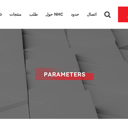
اتصال
حدود
حول NHC
طلب
منتجات
لما