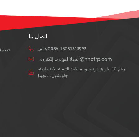
اتصل بنا
0086-15051813993
هاتف:
صينية 
أنجيلا ليو@nhcfrp.com
بريد إلكتروني:
رقم 10 طريق دونغشو، منطقة التنمية الاقتصادية،
جاوتشون، نانجينغ