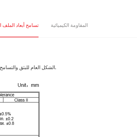
المقاومة الكيميائية
تسامح أبعاد الملف
الشكل العام للبثق والتسامح في الأبعاد كما هو موضح أدناه. سيتم تطبيق الفئة الأولى والتي يمكنها تلبية جميع المعايير الدولية تقريبًا. سيتم تطبيق الفئة الثانية عند الطلب.