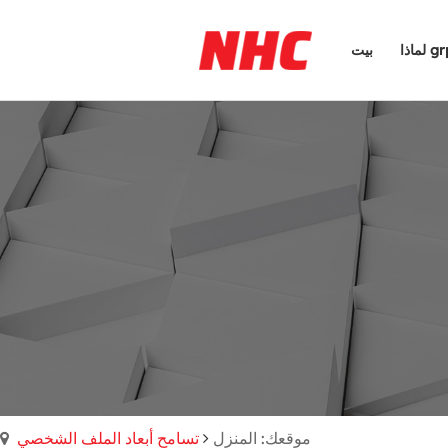
ذا grp
بيت
موقعك: المنزل
تسامح أبعاد الملف الشخصي