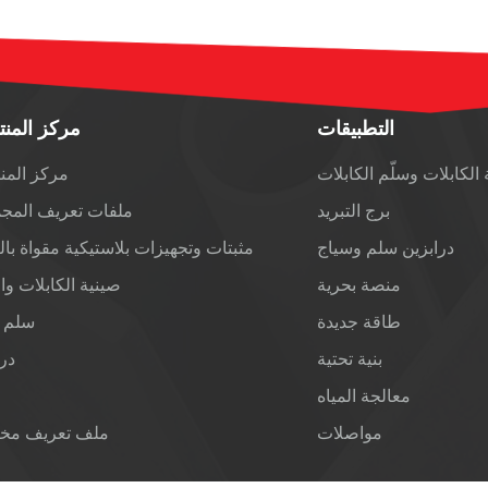
التطبيقات
مركز المن
الكابلات وسلّم الكابلات
مركز المن
برج التبريد
ملفات تعريف المج
درابزين سلم وسياج
مثبتات وتجهيزات بلاستيكية مقواة بال
منصة بحرية
صينية الكابلات وا
طاقة جديدة
سلم 
بنية تحتية
درا
معالجة المياه
مواصلات
ملف تعريف م