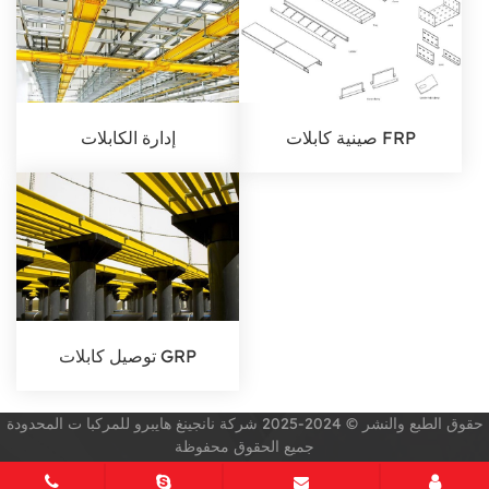
صينية كابلات FRP
إدارة الكابلات
توصيل كابلات GRP
حقوق الطبع والنشر © 2024-2025 شركة نانجينغ هايبرو للمركبا ت المحدودة
جميع الحقوق محفوظة
صمم بواسطة zhonghuan internet
جميع العلامات
خريطة الموقع