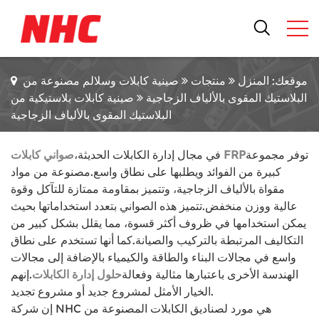
موقعك: المنزل
منتجات
صينية كابلات وسلالم مصنوعة من
البلاستيك المقوى بالألياف الزجاجية
صينية كابلات بلاستيكية من
البلاستيك المقوى بالألياف الزجاجية
توفر مجموعة
صواني كابلات FRP
في مجال إدارة الكابلات الحديثة،
كبيرة من الفوائد ويطلبها على نطاق واسع.
مصنوعة من مواد
مقواة بالألياف الزجاجية، وتتميز بمقاومة ممتازة للتآكل وقوة
عالية ووزن منخفض.
تتميز هذه الصواني بتعدد استخداماتها بحيث
يمكن استخدامها في ظروف أكثر قسوة، مما يقلل بشكل كبير من
التكاليف المرتبطة بالتركيب والصيانة.
كما أنها تستخدم على نطاق
واسع في مجالات البناء والطاقة والكيمياء بالإضافة إلى مجالات
الهندسة الأخرى باعتبارها مثالية وفعالة
حلول إدارة الكابلات
.
إنهم
الخيار الأمثل لمشروع جديد أو مشروع تجديد.
إن شركة NHC هي مورد لصناديق الكابلات المصنوعة من