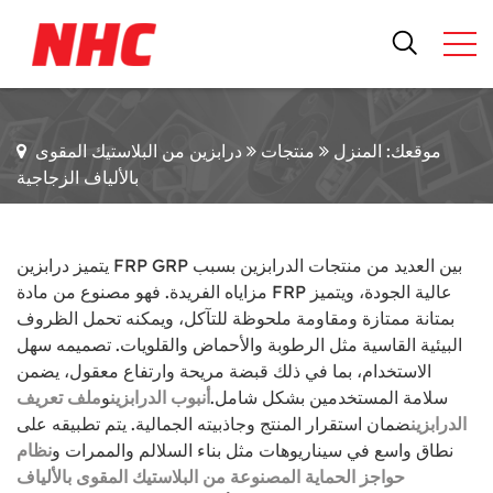
موقعك: المنزل
منتجات
درابزين من البلاستيك المقوى
بالألياف الزجاجية
يتميز درابزين FRP GRP بين العديد من منتجات الدرابزين بسبب
مزاياه الفريدة. فهو مصنوع من مادة FRP عالية الجودة، ويتميز
بمتانة ممتازة ومقاومة ملحوظة للتآكل، ويمكنه تحمل الظروف
البيئية القاسية مثل الرطوبة والأحماض والقلويات. تصميمه سهل
الاستخدام، بما في ذلك قبضة مريحة وارتفاع معقول، يضمن
سلامة المستخدمين بشكل شامل.
أنبوب الدرابزين
و
ملف تعريف
الدرابزين
ضمان استقرار المنتج وجاذبيته الجمالية. يتم تطبيقه على
نطاق واسع في سيناريوهات مثل بناء السلالم والممرات و
نظام
حواجز الحماية المصنوعة من البلاستيك المقوى بالألياف