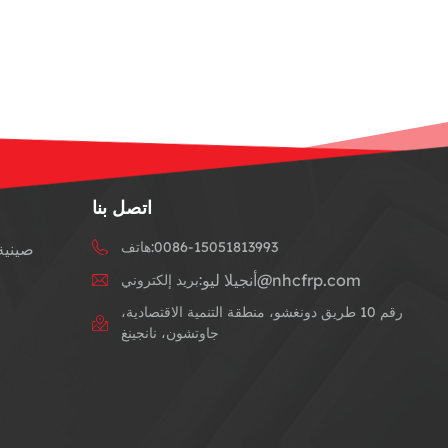
اتصل بنا
0086-15051813993
هاتف:
صينية 
أنجيلا ليو@nhcfrp.com
بريد إلكتروني:
رقم 10 طريق دونغشو، منطقة التنمية الاقتصادية،
جاوتشون، نانجينغ