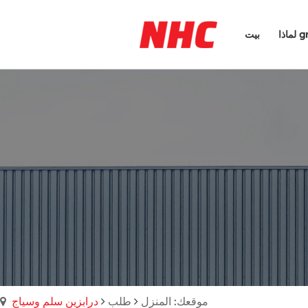
ا grp
بيت
موقعك: المنزل
طلب
درابزين سلم وسياج