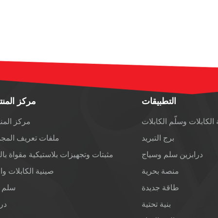
التطبيقات
مركز المن
الكابلات وسلّم الكابلات
مركز المن
برج التبريد
ملفات تعريف المج
درابزين سلم وسياج
مثبتات وتجهيزات بلاستيكية مقواة بال
منصة بحرية
صينية الكابلات وا
طاقة جديدة
سلم 
بنية تحتية
درا