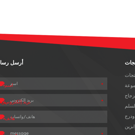
تجات
أرسل رسال
تجات
*
موعة
زجاج
*
لسلم
ودرج
بزين
*