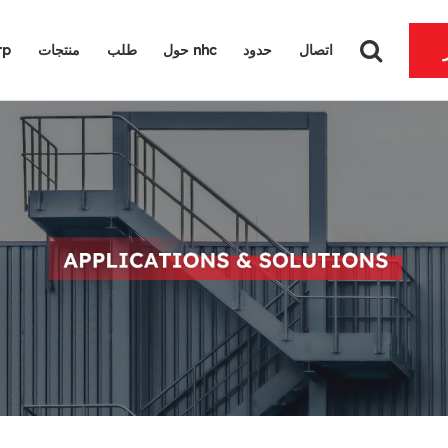
اتصال
حدود
حول nhc
طلب
منتجات
لماذ