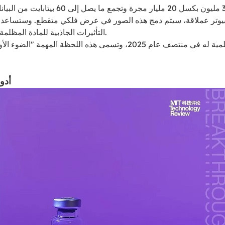
وبحلول نهاية المهمة، من المتوقع أن تسجل 
وتر عملاقة، سيتم دمج هذه الصور في عرض فلكي متقطع. وستساعد ال
التأثيرات الجاذبية للمادة المظلمة وإنشاء الخريطة ثلاثية الأبعاد الأكثر تفصيلاً لمجرة درب التبانة حتى الآن.
إذا سارت الأمور بسلاسة، فسوف يلتقط هذا التلسكوب أول صورة علمية له ف
3. 