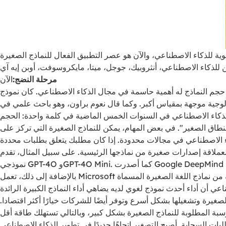
ن للذكاء الاصطناعي، أنثروبيك، جوجل، ميتا، مايكروسوفت، أوبن إيه آي
مرحلة النضج:
الآن
ية حاسمة في مجال الذكاء الاصطناعي. كان نموذج gpt-3 الذي أطلقته openai في عام 2020 أكبر نموذج لغوي في ذلك الوقت. عزز ظهوره بشكل مباشر قفزة في أداء الذكاء
ا قال نعوم براون، وهو باحث علمي في openai، في مؤتمر tedai ​​سان فرانسيسكو (مؤتمر الذكاء الاصطناعي حول تأثير وقوة الذكاء الاصطناعي) في
لنطاق الصغير". في بعض المهام، يمكن للنماذج الصغيرة التي تركز على
كاء الاصطناعي في مجالات محدودة. إذا كان مطلبك يتعلق بطلبات محددة
اقة إصدارات صغيرة من نماذجها الرئيسية. على سبيل المثال، تقدم OpenAI
نموذجي GPT-4O وGPT-4O Mini. كما أصدرت Google DeepMind نموذجي Gemini Ultra وGemini Nano. ينقسم نموذج Claude3 الخاص بـ anthropic إلى نماذج كبيرة، وسونيت متوسطة، وهايكو صغير.
ي أن أداء أحدث نموذج لغوي لديه يضاهي أداء النماذج الكبيرة الرائدة
يزة الكفاءة هذه تدريب النماذج الصغيرة وتشغيلها بشكل أسرع وتوفر أيضًا للشركات خيارًا أكثر اقتصادا.