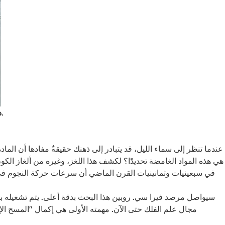
هذا التلسكوب العملاق مزود بأكبر كاميرا رقمية فلكية في التاريخ، بهدف التقاط عدد كبير من الصور بسرعة وكفاءة وحفظها لفترة طويلة.
د
هي هذه المواد الغامضة تحديدًا؟ لكشف هذا اللغز، وغيره من ألغاز الك
في سبعينيات وثمانينيات القرن الماضي أن سرعات حركة النجوم في ا
سيواصل مرصد فيرا سي. روبين هذا البحث بدقة أعلى. يتم تشغيله 
مجال علم الفلك حتى الآن. مهمته الأولى هي إكمال "المسح ال