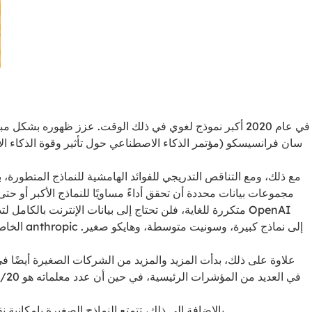
مع ذلك، ومع التناقص التدريجي للفوائد الهامشية للنماذج المتطورة
مجموعات بيانات محددة أن تحقق أداءً مساويًا للنماذج الأكبر أو 
متكررة للغاية، فلن تحتاج إلى بيانات الإنترنت بالكامل 
علاوة على ذلك، بدأت المزيد والمزيد من الشركات الصغيرة أيضًا في
بالإضافة إلى ذلك، تتمتع النماذج الصغيرة بإمكانية نقل جيدة - حيث يمكن تشغيلها مباشرة على أجهزتنا دون الاعتماد على طلبات السحابة. أصبح التصغير اتجاهًا جديدًا في تطوير الذكاء الاصطناعي.