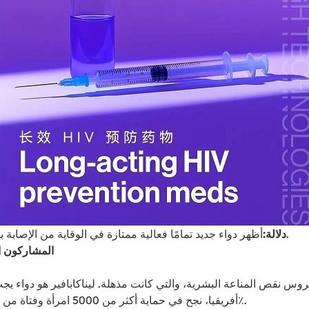
أظهر دواء جديد تمامًا فعالية ممتازة في الوقاية من الإصابة بفيروس نقص المناعة البشرية ولا يتطلب سوى الحقن مرتين في السنة.
دلالة:
المشاركون ا
للوقاية من فيروس نقص المناعة البشرية، والتي كانت مذهلة. ليناكابافير هو
أفريقيا، نجح في حماية أكثر من 5000 امرأة وفتاة من الإصابة بفيروس نقص المناعة البشرية، مع معدل فعالية يصل إلى 100٪.