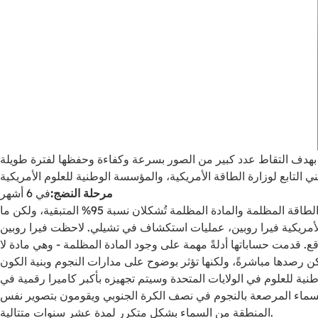
 التابع لوزارة الطاقة الأمريكية، والمؤسسة الوطنية للعلوم الأمريكية
مرحلة النضج:
في 6 أشهر
عندما تنظر إلى سماء الليل، قد يتبادر إلى ذهنك حقيقةٌ مفادها أن المادة التي نراها لا تُشكل سوى حوالي 5% من الكون. يعتقد علماء الفلك أن الطاقة المظلمة والمادة المظلمة تُشكلان نسبة 95% المتبقية، ولكن ما
ك الأمريكية فيرا روبين، عمليات استكشاف في تشيلي. لاحظت فيرا روبين
قدمت حساباتها أدلةً مهمة على وجود المادة المظلمة - وهي مادة لا
للعلوم في الولايات المتحدة وسيتم تجهيزه بأكبر كاميرا رقمية في
 السماء المرصعة بالنجوم في نصف الكرة الجنوبي ويقومون بتصوير نفس
المنطقة من السماء بشكل متكرر لمدة عشر سنوات متتالية.