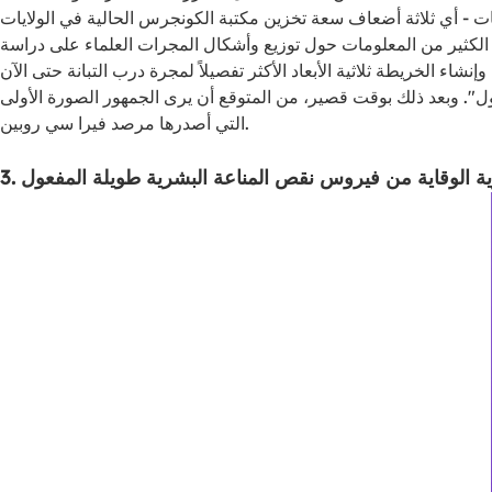
هذه الكاميرا ذات الدقة 320 مليون بكسل 20 مليار مجرة ​​وتجمع ما يصل إلى 60 بيتابايت من البيانات - أي ثلاثة أضعاف سعة تخزين مكتبة الكونجرس الحالية في الولايات
كثير من المعلومات حول توزيع وأشكال المجرات العلماء على دراسة
ي منتصف عام 2025، وتسمى هذه اللحظة المهمة "الضوء الأول". وبعد ذلك بوقت قصير، من المتوقع أن يرى الجمهور الصورة الأولى
التي أصدرها مرصد فيرا سي روبين.
أدوية الوقاية من فيروس نقص المناعة البشرية طويلة المفعول