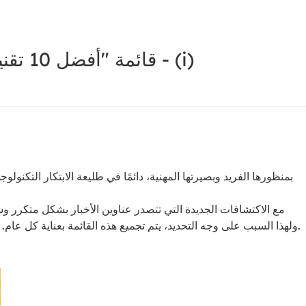
أصدرت مجلة MIT Technology Review قائمة "أفضل 10 تقنيات رائدة" لعام 2025 - (i)
مع الاكتشافات الجديدة التي تتصدر عناوين الأخبار بشكل متكرر وش
ولهذا السبب على وجه التحديد، يتم تجميع هذه القائمة بعناية كل عام. وعلى الرغم من أنه لا يمكن التنبؤ بالمستقبل، فمن المتوقع أن تستمر هذه التقنيات المختارة في تشكيل العالم والتأثير عليه في العقود القادمة.