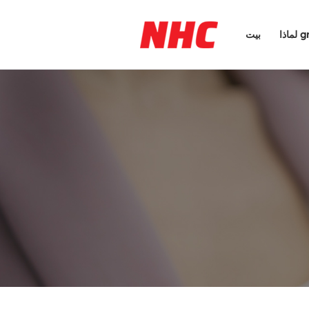
ا grp
بيت