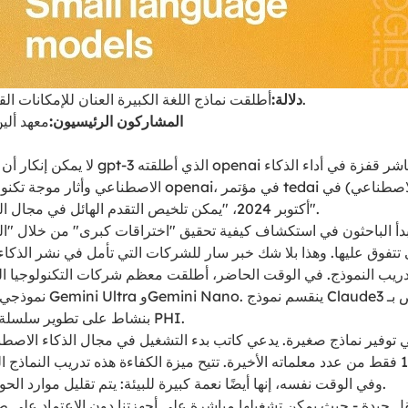
أطلقت نماذج اللغة الكبيرة العنان للإمكانات القوية للذكاء الاصطناعي، والآن هو عصر التطبيق الفعال للنماذج الصغيرة.
دلالة:
المشاركون الرئيسيون:
معهد ألي
لا يمكن إنكار أن حجم النماذج له أهم
الاصطناعي وأثار موجة تكنولوجية موجهة بمقياس أكبر. وكم
أكتوبر 2024، "يمكن تلخيص التقدم الهائل في مجال الذكاء الاصطناعي في السنوات الخمس الماضية في كلمة واحدة: الحجم".
، بدأ الباحثون في استكشاف كيفية تحقيق "اختراقات كبرى" من خلال "ا
حتى تتفوق عليها. وهذا بلا شك خبر سار للشركات التي تأمل في نشر الذ
لتدريب النموذج. في الوقت الحاضر، أطلقت معظم شركات التكنولوجيا العمل
بالإضافة إلى ذلك، تعمل Microsoft بنشاط على تطوير سلسلة من نماذج اللغة الصغيرة المسماة PHI.
 توفير نماذج صغيرة. يدعي كاتب بدء التشغيل في مجال الذكاء الاصطناع
في العديد من المؤشرات الرئيسية، في حين أن عدد معلماته هو 1/20 فقط من عدد معلماته الأخيرة. تتيح م
وفي الوقت نفسه، إنها أيضًا نعمة كبيرة للبيئة: يتم تقليل موارد الحوسبة المطلوبة للنماذج الصغيرة بشكل كبير، وبالتالي تستهلك طاقة أقل.