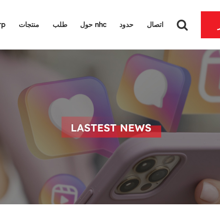
اتصال
حدود
حول nhc
طلب
منتجات
لماذ