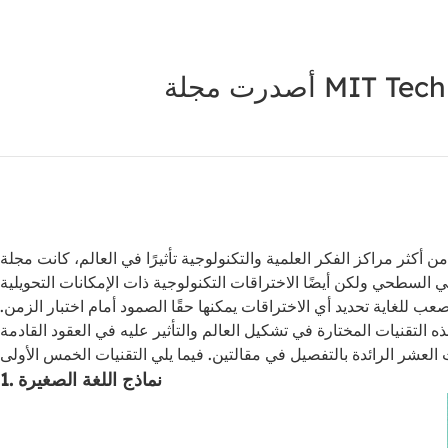
لعلمية والتكنولوجية تأثيرًا في العالم، كانت مجلة MIT Technology Review، بمنظورها الفريد وبصيرتها المهنية، دائمًا في طليعة الابتكار التكنولوجي. منذ عام 2001، بدأت
 للغاية تحديد أي الاختراقات يمكنها حقًا الصمود أمام اختبار الزمن.
1. نماذج اللغة الصغيرة